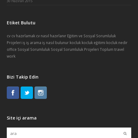
30 Haziran 2015
Etiket Bulutu
cv
cv hazırlamak
cv nasıl hazırlanır
Eğitim ve Sosyal Sorumluluk
Projeleri
iş
iş arama
iş nasıl bulunur
kocluk
kocluk eğitimi
kocluk nedir
office
Sosyal Sorumluluk
Sosyal Sorumluluk Projeleri
Toplum
travel
work
Bizi Takip Edin
Site içi arama