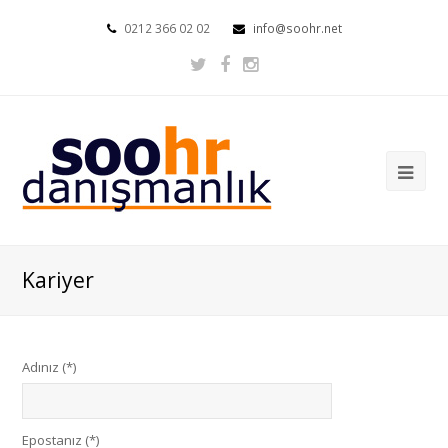
0212 366 02 02
info@soohr.net
Kariyer
Adınız (*)
Epostanız (*)