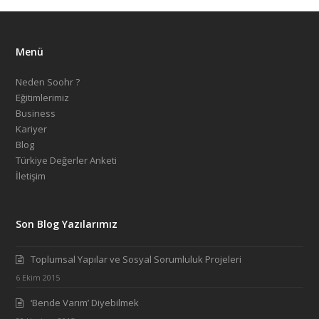
Menü
Neden Soohr ?
Eğitimlerimiz
Business
Kariyer
Blog
Türkiye Değerler Anketi
İletişim
Son Blog Yazılarımız
Toplumsal Yapılar ve Sosyal Sorumluluk Projeleri
6 Ekim 2015
‘Bende Varım’ Diyebilmek